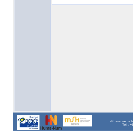
44, avenue de l
Tél. : 