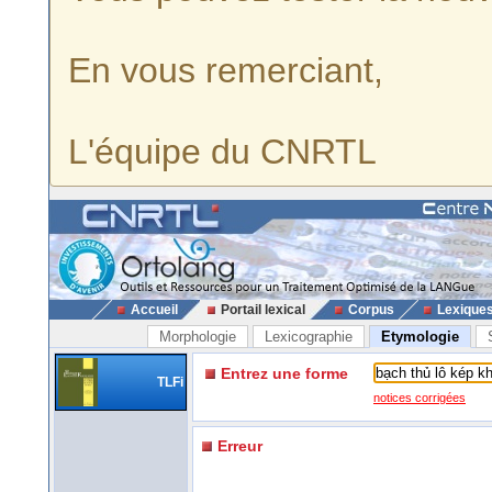
En vous remerciant,
L'équipe du CNRTL
Accueil
Portail lexical
Corpus
Lexique
Morphologie
Lexicographie
Etymologie
Entrez une forme
TLFi
notices corrigées
Erreur