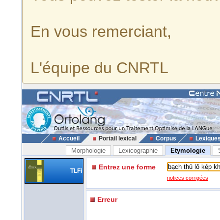
En vous remerciant,
L'équipe du CNRTL
Accueil
Portail lexical
Corpus
Lexique
Morphologie
Lexicographie
Etymologie
Entrez une forme
TLFi
notices corrigées
Erreur