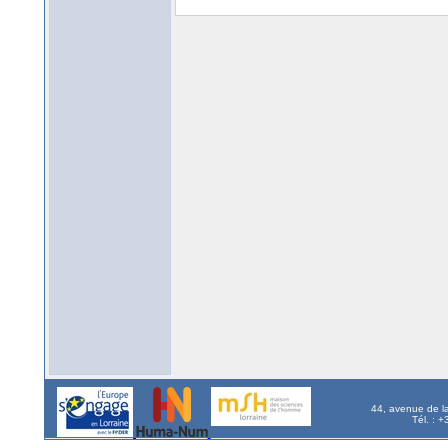
44, avenue de l
Tél. : 