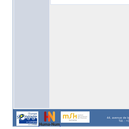
44, avenue de l
Tél. : 