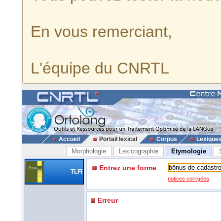
En vous remerciant,
L'équipe du CNRTL
Accueil
Portail lexical
Corpus
Lexique
Morphologie
Lexicographie
Etymologie
Entrez une forme
TLFi
notices corrigées
Erreur