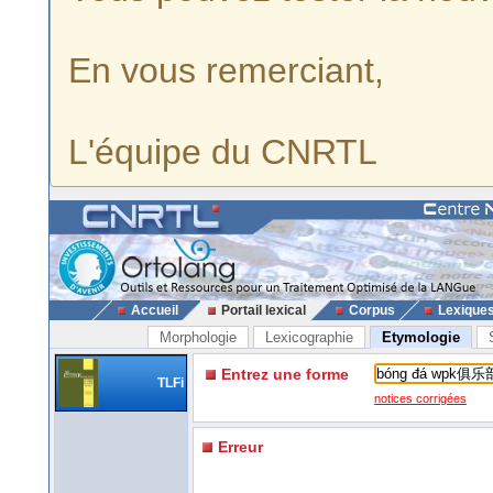
En vous remerciant,
L'équipe du CNRTL
Accueil
Portail lexical
Corpus
Lexique
Morphologie
Lexicographie
Etymologie
Entrez une forme
TLFi
notices corrigées
Erreur