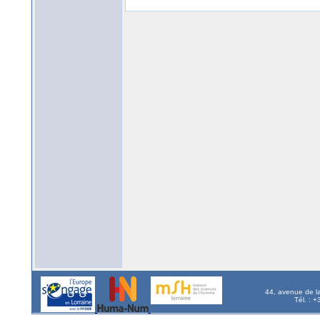
44, avenue de l
Tél. : 