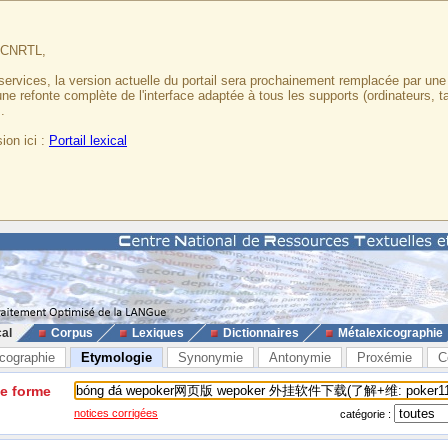
u CNRTL,
services, la version actuelle du portail sera prochainement remplacée par un
 une refonte complète de l'interface adaptée à tous les supports (ordinateurs, t
.
ion ici :
Portail lexical
cal
Corpus
Lexiques
Dictionnaires
Métalexicographie
cographie
Etymologie
Synonymie
Antonymie
Proxémie
C
ne forme
notices corrigées
catégorie :