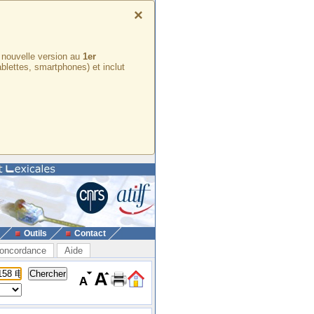
×
e nouvelle version au
1er
ablettes, smartphones) et inclut
Outils
Contact
oncordance
Aide