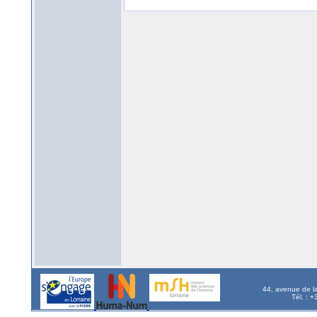
44, avenue de l
Tél. : 