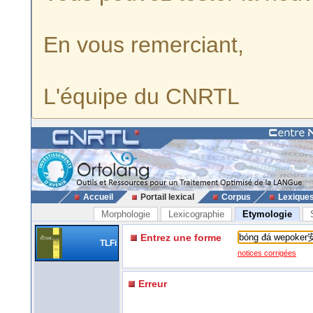
En vous remerciant,
L'équipe du CNRTL
Accueil
Portail lexical
Corpus
Lexique
Morphologie
Lexicographie
Etymologie
Entrez une forme
TLFi
notices corrigées
Erreur