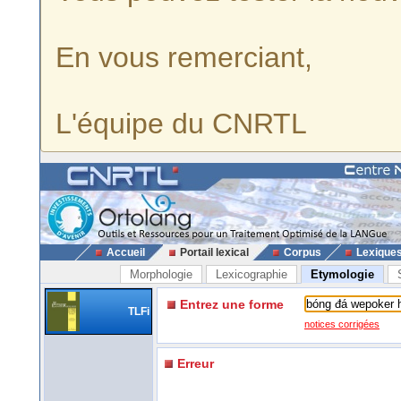
En vous remerciant,
L'équipe du CNRTL
Accueil
Portail lexical
Corpus
Lexique
Morphologie
Lexicographie
Etymologie
Entrez une forme
TLFi
notices corrigées
Erreur