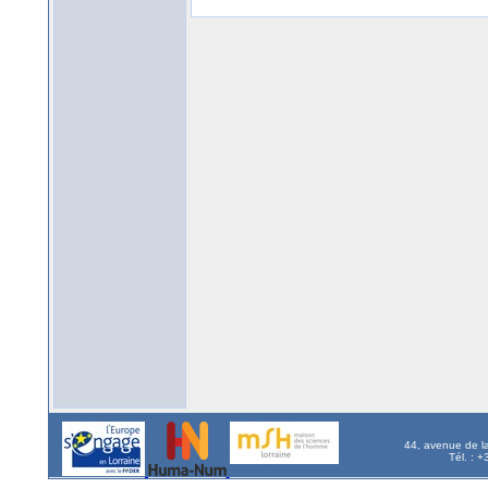
44, avenue de l
Tél. : 