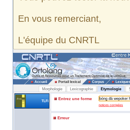
En vous remerciant,
L'équipe du CNRTL
Accueil
Portail lexical
Corpus
Lexique
Morphologie
Lexicographie
Etymologie
Entrez une forme
TLFi
notices corrigées
Erreur