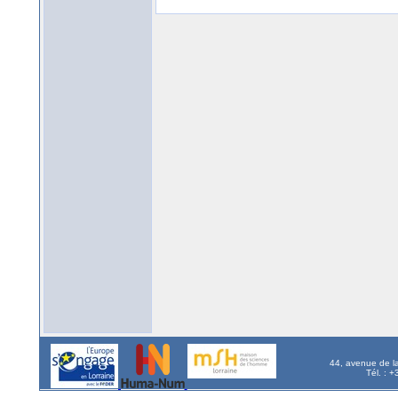
44, avenue de l
Tél. : 