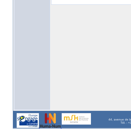
44, avenue de l
Tél. : 