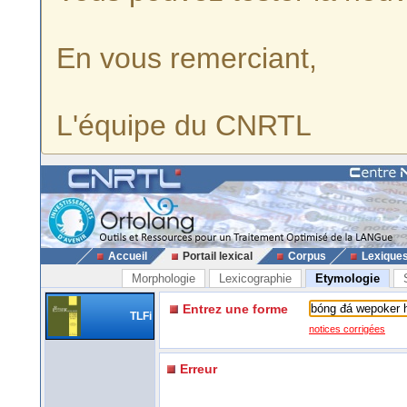
En vous remerciant,
L'équipe du CNRTL
Accueil
Portail lexical
Corpus
Lexique
Morphologie
Lexicographie
Etymologie
Entrez une forme
TLFi
notices corrigées
Erreur