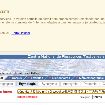
u CNRTL,
services, la version actuelle du portail sera prochainement remplacée par un
 une refonte complète de l'interface adaptée à tous les supports (ordinateurs, t
.
ion ici :
Portail lexical
cal
Corpus
Lexiques
Dictionnaires
Métalexicographie
cographie
Etymologie
Synonymie
Antonymie
Proxémie
C
ne forme
notices corrigées
catégorie :