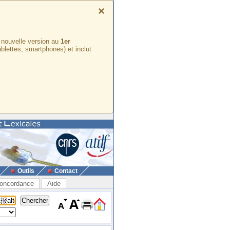
×
e nouvelle version au
1er
ablettes, smartphones) et inclut
Outils
Contact
oncordance
Aide