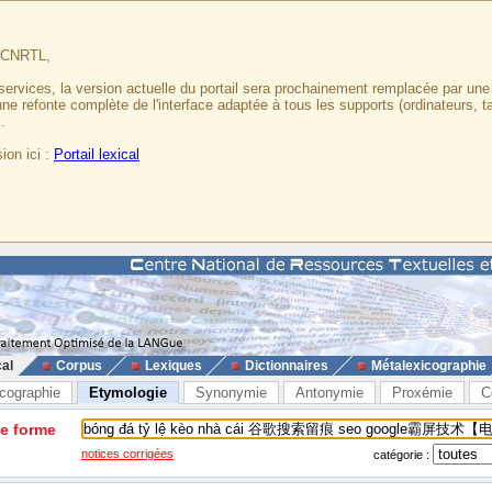
u CNRTL,
services, la version actuelle du portail sera prochainement remplacée par un
 une refonte complète de l'interface adaptée à tous les supports (ordinateurs, t
.
ion ici :
Portail lexical
cal
Corpus
Lexiques
Dictionnaires
Métalexicographie
cographie
Etymologie
Synonymie
Antonymie
Proxémie
C
ne forme
notices corrigées
catégorie :