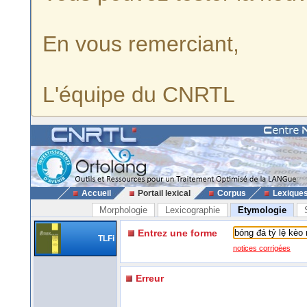
En vous remerciant,
L'équipe du CNRTL
Accueil
Portail lexical
Corpus
Lexique
Morphologie
Lexicographie
Etymologie
Entrez une forme
TLFi
notices corrigées
Erreur