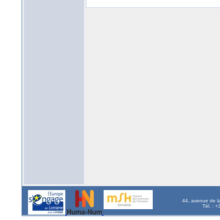
44, avenue de l
Tél. : 