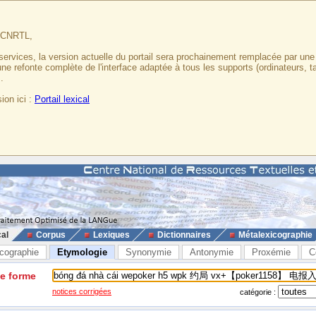
u CNRTL,
services, la version actuelle du portail sera prochainement remplacée par un
 une refonte complète de l'interface adaptée à tous les supports (ordinateurs, t
.
ion ici :
Portail lexical
cal
Corpus
Lexiques
Dictionnaires
Métalexicographie
cographie
Etymologie
Synonymie
Antonymie
Proxémie
C
ne forme
notices corrigées
catégorie :