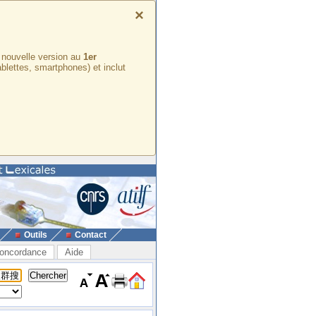
×
e nouvelle version au
1er
ablettes, smartphones) et inclut
Outils
Contact
oncordance
Aide