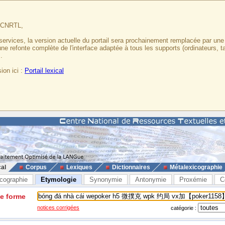
u CNRTL,
services, la version actuelle du portail sera prochainement remplacée par un
 une refonte complète de l'interface adaptée à tous les supports (ordinateurs, t
.
ion ici :
Portail lexical
cal
Corpus
Lexiques
Dictionnaires
Métalexicographie
cographie
Etymologie
Synonymie
Antonymie
Proxémie
C
ne forme
notices corrigées
catégorie :