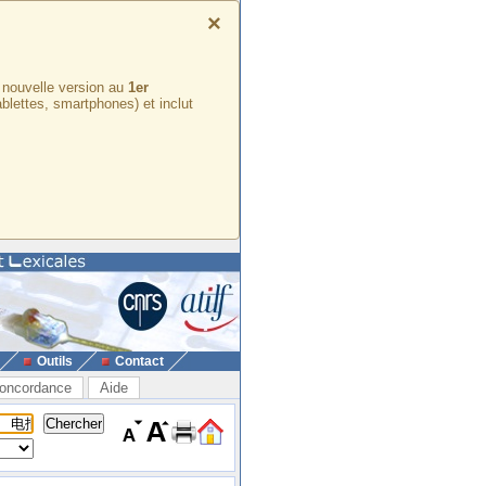
×
e nouvelle version au
1er
ablettes, smartphones) et inclut
Outils
Contact
oncordance
Aide