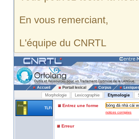
En vous remerciant,
L'équipe du CNRTL
Accueil
Portail lexical
Corpus
Lexique
Morphologie
Lexicographie
Etymologie
Entrez une forme
TLFi
notices corrigées
Erreur