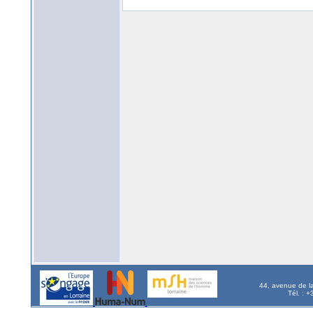
44, avenue de l
Tél. : 