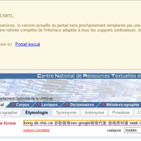
u CNRTL,
services, la version actuelle du portail sera prochainement remplacée par un
 une refonte complète de l'interface adaptée à tous les supports (ordinateurs, t
.
ion ici :
Portail lexical
cal
Corpus
Lexiques
Dictionnaires
Métalexicographie
cographie
Etymologie
Synonymie
Antonymie
Proxémie
C
ne forme
notices corrigées
catégorie :