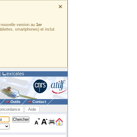
×
e nouvelle version au
1er
ablettes, smartphones) et inclut
Outils
Contact
oncordance
Aide