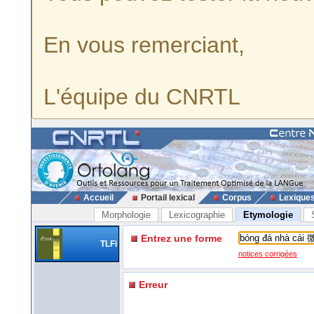
En vous remerciant,
L'équipe du CNRTL
Accueil
Portail lexical
Corpus
Lexique
Morphologie
Lexicographie
Etymologie
Entrez une forme
TLFi
notices corrigées
Erreur