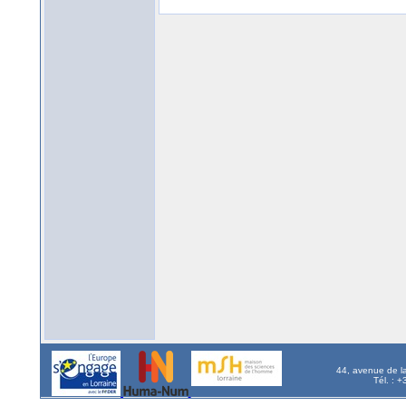
44, avenue de l
Tél. : 