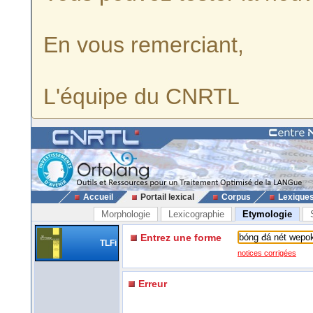
En vous remerciant,
L'équipe du CNRTL
Accueil
Portail lexical
Corpus
Lexique
Morphologie
Lexicographie
Etymologie
Entrez une forme
TLFi
notices corrigées
Erreur