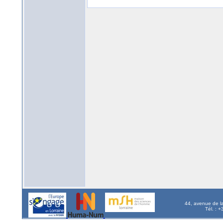
44, avenue de l
Tél. : 