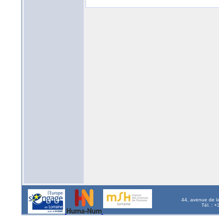
44, avenue de l
Tél. : 