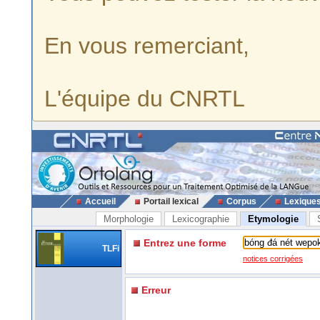
En vous remerciant,
L'équipe du CNRTL
Accueil
Portail lexical
Corpus
Lexique
Morphologie
Lexicographie
Etymologie
Entrez une forme
TLFi
notices corrigées
Erreur