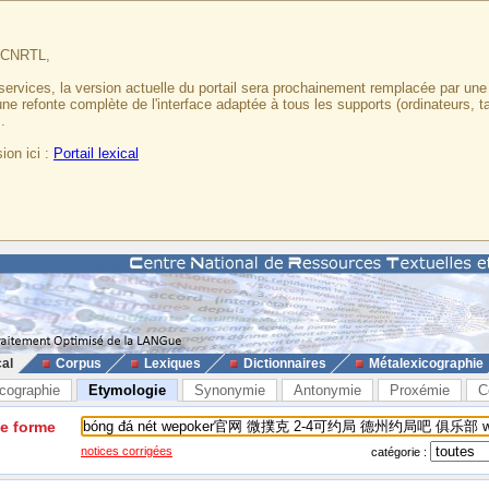
u CNRTL,
services, la version actuelle du portail sera prochainement remplacée par un
 une refonte complète de l'interface adaptée à tous les supports (ordinateurs, t
.
ion ici :
Portail lexical
cal
Corpus
Lexiques
Dictionnaires
Métalexicographie
cographie
Etymologie
Synonymie
Antonymie
Proxémie
C
ne forme
notices corrigées
catégorie :