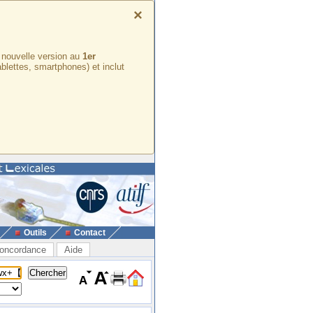
×
e nouvelle version au
1er
ablettes, smartphones) et inclut
Outils
Contact
oncordance
Aide