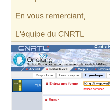
En vous remerciant,
L'équipe du CNRTL
Accueil
Portail lexical
Corpus
Lexique
Morphologie
Lexicographie
Etymologie
Entrez une forme
TLFi
notices corrigées
Erreur