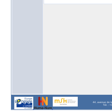
44, avenue de l
Tél. : 