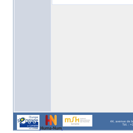
44, avenue de l
Tél. : 