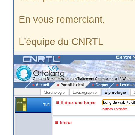
En vous remerciant,
L'équipe du CNRTL
Accueil
Portail lexical
Corpus
Lexique
Morphologie
Lexicographie
Etymologie
Entrez une forme
TLFi
notices corrigées
Erreur