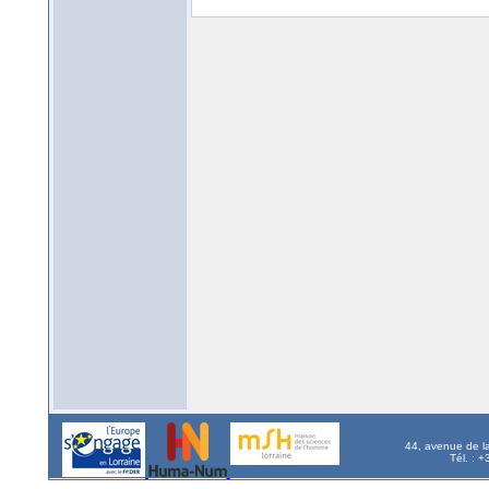
44, avenue de l
Tél. : 