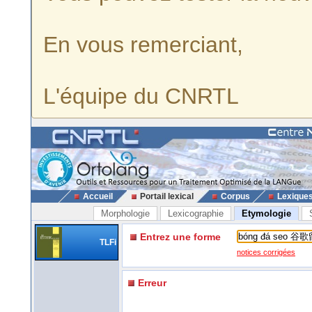
En vous remerciant,
L'équipe du CNRTL
Accueil
Portail lexical
Corpus
Lexique
Morphologie
Lexicographie
Etymologie
Entrez une forme
TLFi
notices corrigées
Erreur