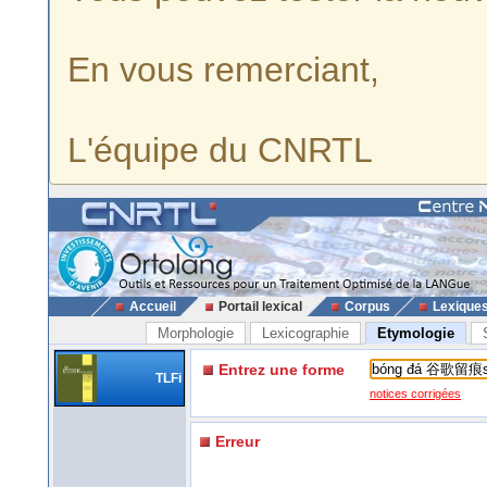
En vous remerciant,
L'équipe du CNRTL
Accueil
Portail lexical
Corpus
Lexique
Morphologie
Lexicographie
Etymologie
Entrez une forme
TLFi
notices corrigées
Erreur