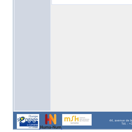
44, avenue de l
Tél. : 