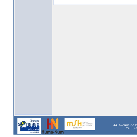
44, avenue de l
Tél. : 