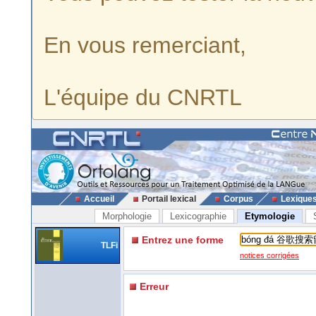
En vous remerciant,
L'équipe du CNRTL
Accueil
Portail lexical
Corpus
Lexique
Morphologie
Lexicographie
Etymologie
Entrez une forme
TLFi
notices corrigées
Erreur