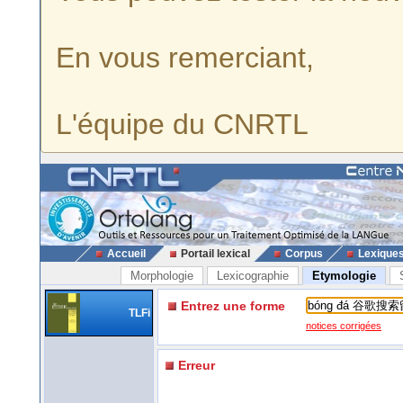
En vous remerciant,
L'équipe du CNRTL
Accueil
Portail lexical
Corpus
Lexique
Morphologie
Lexicographie
Etymologie
Entrez une forme
TLFi
notices corrigées
Erreur