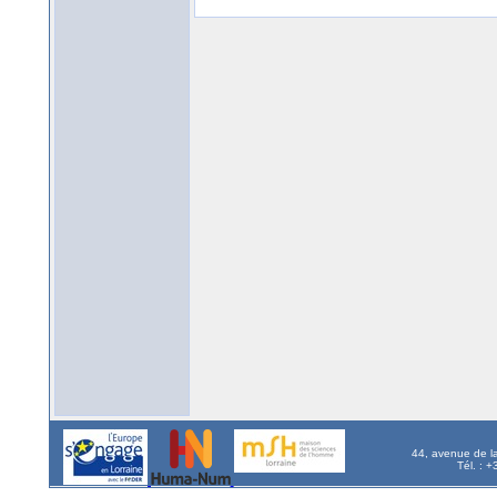
44, avenue de l
Tél. : 