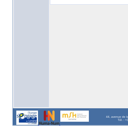
44, avenue de l
Tél. : 