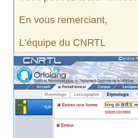
En vous remerciant,
L'équipe du CNRTL
Accueil
Portail lexical
Corpus
Lexique
Morphologie
Lexicographie
Etymologie
Entrez une forme
TLFi
notices corrigées
Erreur