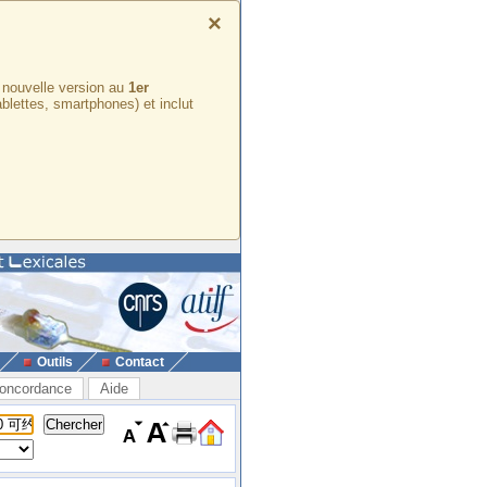
×
e nouvelle version au
1er
ablettes, smartphones) et inclut
Outils
Contact
oncordance
Aide