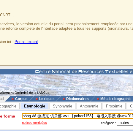
u CNRTL,
services, la version actuelle du portail sera prochainement remplacée par un
 une refonte complète de l'interface adaptée à tous les supports (ordinateurs, t
.
ion ici :
Portail lexical
cal
Corpus
Lexiques
Dictionnaires
Métalexicographie
cographie
Etymologie
Synonymie
Antonymie
Proxémie
C
ne forme
notices corrigées
catégorie :