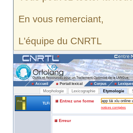
En vous remerciant,
L'équipe du CNRTL
Accueil
Portail lexical
Corpus
Lexique
Morphologie
Lexicographie
Etymologie
Entrez une forme
TLFi
notices corrigées
Erreur