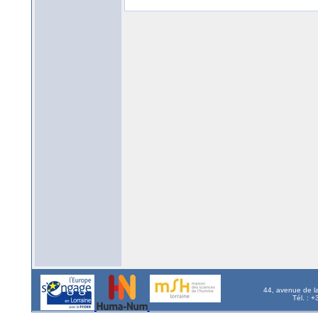
44, avenue de l
Tél. : 