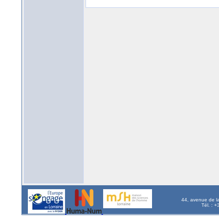
44, avenue de l
Tél. : 