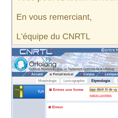
En vous remerciant,
L'équipe du CNRTL
Accueil
Portail lexical
Corpus
Lexique
Morphologie
Lexicographie
Etymologie
Entrez une forme
TLFi
notices corrigées
Erreur