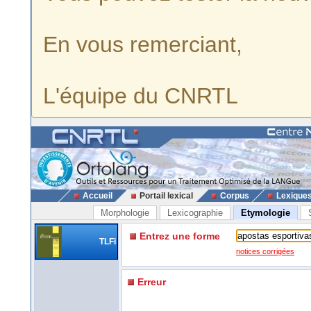
En vous remerciant,
L'équipe du CNRTL
Accueil
Portail lexical
Corpus
Lexique
Morphologie
Lexicographie
Etymologie
Entrez une forme
TLFi
notices corrigées
Erreur