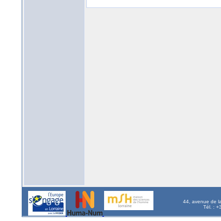
44, avenue de l
Tél. : 