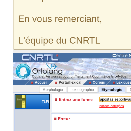
En vous remerciant,
L'équipe du CNRTL
Accueil
Portail lexical
Corpus
Lexique
Morphologie
Lexicographie
Etymologie
Entrez une forme
TLFi
notices corrigées
Erreur