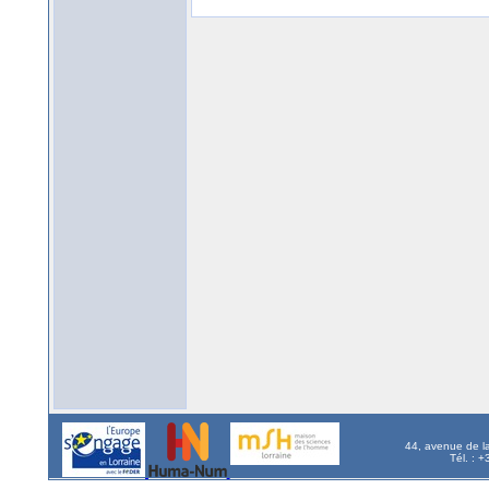
44, avenue de l
Tél. : 