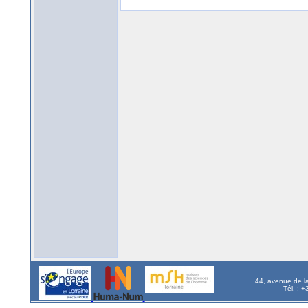
44, avenue de l
Tél. : 