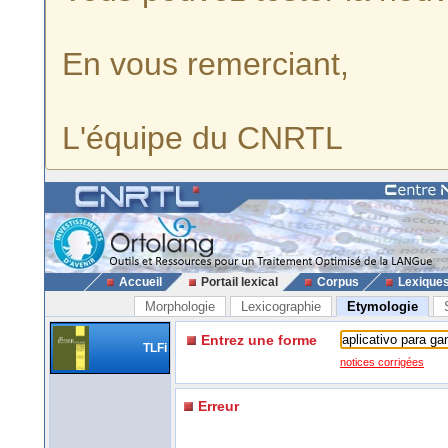
En vous remerciant,
L'équipe du CNRTL
Accueil
Portail lexical
Corpus
Lexique
Morphologie
Lexicographie
Etymologie
Entrez une forme
TLFi
notices corrigées
Erreur