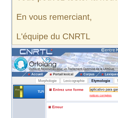
En vous remerciant,
L'équipe du CNRTL
Accueil
Portail lexical
Corpus
Lexique
Morphologie
Lexicographie
Etymologie
Entrez une forme
TLFi
notices corrigées
Erreur