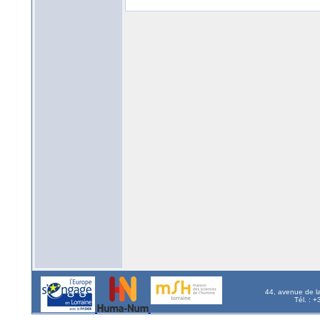
44, avenue de l
Tél. : 