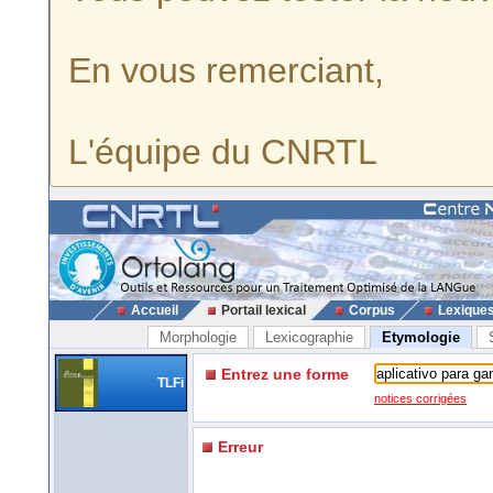
En vous remerciant,
L'équipe du CNRTL
Accueil
Portail lexical
Corpus
Lexique
Morphologie
Lexicographie
Etymologie
Entrez une forme
TLFi
notices corrigées
Erreur