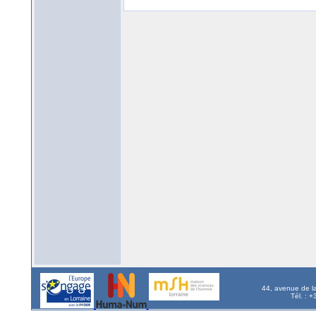
44, avenue de l
Tél. : 