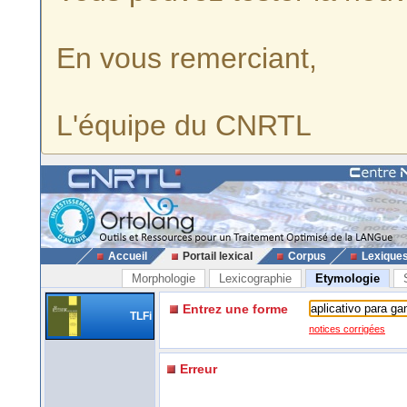
En vous remerciant,
L'équipe du CNRTL
Accueil
Portail lexical
Corpus
Lexique
Morphologie
Lexicographie
Etymologie
Entrez une forme
TLFi
notices corrigées
Erreur