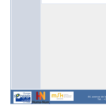
44, avenue de l
Tél. : 