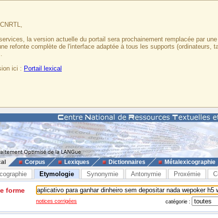
u CNRTL,
services, la version actuelle du portail sera prochainement remplacée par un
 une refonte complète de l'interface adaptée à tous les supports (ordinateurs, t
.
ion ici :
Portail lexical
cal
Corpus
Lexiques
Dictionnaires
Métalexicographie
cographie
Etymologie
Synonymie
Antonymie
Proxémie
C
ne forme
notices corrigées
catégorie :