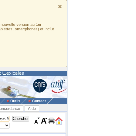
×
e nouvelle version au
1er
ablettes, smartphones) et inclut
Outils
Contact
oncordance
Aide