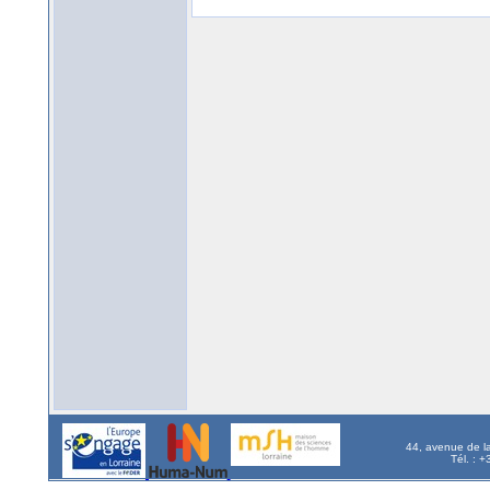
44, avenue de l
Tél. : 