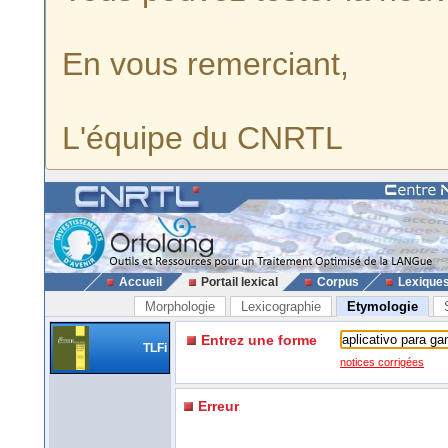
En vous remerciant,
L'équipe du CNRTL
Accueil
Portail lexical
Corpus
Lexique
Morphologie
Lexicographie
Etymologie
Entrez une forme
TLFi
notices corrigées
Erreur