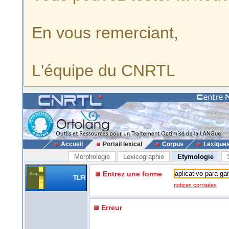
En vous remerciant,
L'équipe du CNRTL
Accueil
Portail lexical
Corpus
Lexique
Morphologie
Lexicographie
Etymologie
Entrez une forme
TLFi
notices corrigées
Erreur