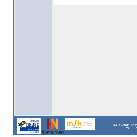
44, avenue de l
Tél. : 