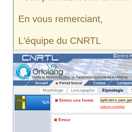
En vous remerciant,
L'équipe du CNRTL
Accueil
Portail lexical
Corpus
Lexique
Morphologie
Lexicographie
Etymologie
Entrez une forme
TLFi
notices corrigées
Erreur