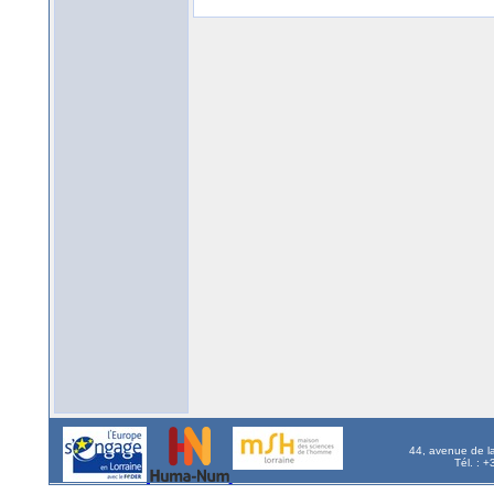
44, avenue de l
Tél. : 