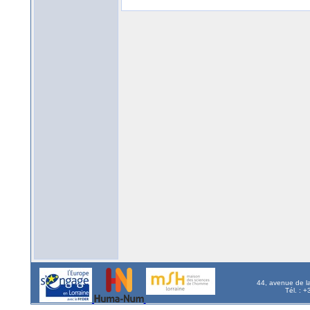
44, avenue de l
Tél. : 