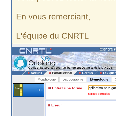
En vous remerciant,
L'équipe du CNRTL
Accueil
Portail lexical
Corpus
Lexique
Morphologie
Lexicographie
Etymologie
Entrez une forme
TLFi
notices corrigées
Erreur