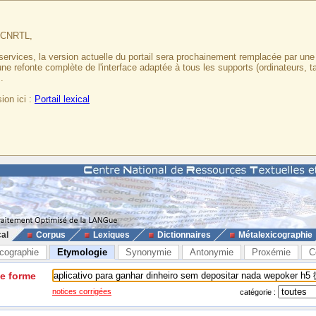
u CNRTL,
services, la version actuelle du portail sera prochainement remplacée par un
 une refonte complète de l'interface adaptée à tous les supports (ordinateurs, t
.
ion ici :
Portail lexical
cal
Corpus
Lexiques
Dictionnaires
Métalexicographie
cographie
Etymologie
Synonymie
Antonymie
Proxémie
C
ne forme
notices corrigées
catégorie :