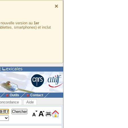
×
e nouvelle version au
1er
ablettes, smartphones) et inclut
Outils
Contact
oncordance
Aide