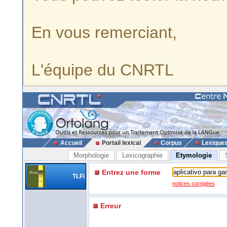
En vous remerciant,
L'équipe du CNRTL
Accueil
Portail lexical
Corpus
Lexique
Morphologie
Lexicographie
Etymologie
Entrez une forme
TLFi
notices corrigées
Erreur