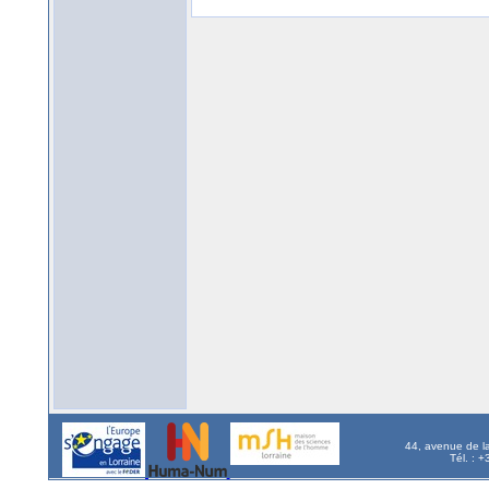
44, avenue de l
Tél. : 