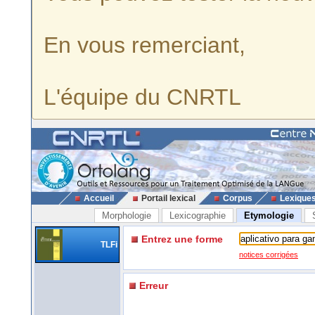
En vous remerciant,
L'équipe du CNRTL
Accueil
Portail lexical
Corpus
Lexique
Morphologie
Lexicographie
Etymologie
Entrez une forme
TLFi
notices corrigées
Erreur