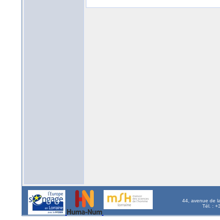
44, avenue de l
Tél. : 