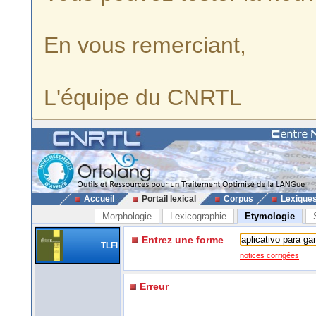
En vous remerciant,
L'équipe du CNRTL
Accueil
Portail lexical
Corpus
Lexique
Morphologie
Lexicographie
Etymologie
Entrez une forme
TLFi
notices corrigées
Erreur