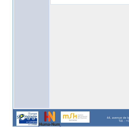
44, avenue de l
Tél. : 