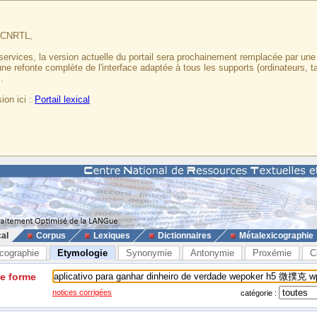
u CNRTL,
services, la version actuelle du portail sera prochainement remplacée par un
 une refonte complète de l'interface adaptée à tous les supports (ordinateurs, t
.
ion ici :
Portail lexical
cal
Corpus
Lexiques
Dictionnaires
Métalexicographie
cographie
Etymologie
Synonymie
Antonymie
Proxémie
C
ne forme
notices corrigées
catégorie :