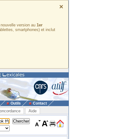
×
e nouvelle version au
1er
ablettes, smartphones) et inclut
Outils
Contact
oncordance
Aide