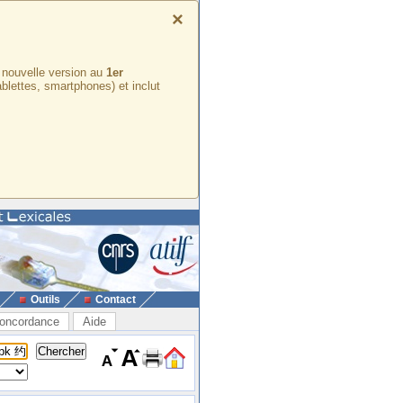
×
e nouvelle version au
1er
ablettes, smartphones) et inclut
Outils
Contact
oncordance
Aide