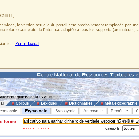
u CNRTL,
services, la version actuelle du portail sera prochainement remplacée par un
 une refonte complète de l'interface adaptée à tous les supports (ordinateurs, t
.
ion ici :
Portail lexical
cal
Corpus
Lexiques
Dictionnaires
Métalexicographie
cographie
Etymologie
Synonymie
Antonymie
Proxémie
C
ne forme
notices corrigées
catégorie :