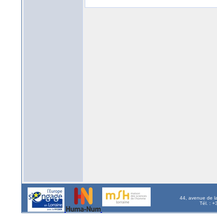
44, avenue de l
Tél. : 