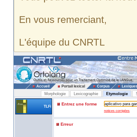
En vous remerciant,
L'équipe du CNRTL
Accueil
Portail lexical
Corpus
Lexique
Morphologie
Lexicographie
Etymologie
Entrez une forme
TLFi
notices corrigées
Erreur