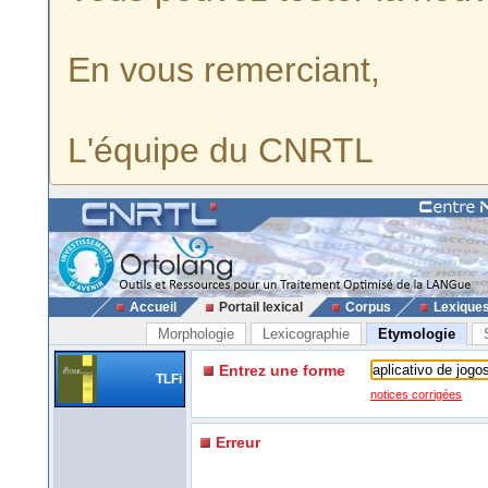
En vous remerciant,
L'équipe du CNRTL
Accueil
Portail lexical
Corpus
Lexique
Morphologie
Lexicographie
Etymologie
Entrez une forme
TLFi
notices corrigées
Erreur