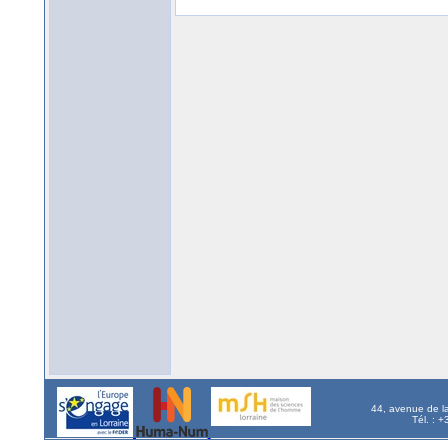
44, avenue de l
Tél. : 