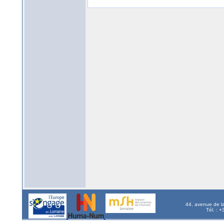
44, avenue de l
Tél. : 