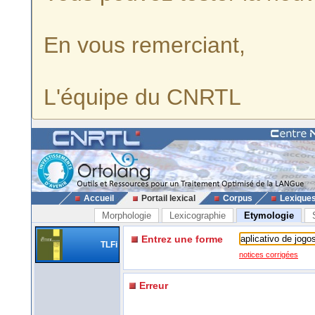
En vous remerciant,
L'équipe du CNRTL
Accueil
Portail lexical
Corpus
Lexique
Morphologie
Lexicographie
Etymologie
Entrez une forme
TLFi
notices corrigées
Erreur